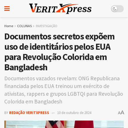
Home
COLUNAS
INVESTIGAÇÃO
Documentos secretos expõem
uso de identitários pelos EUA
para Revolução Colorida em
Bangladesh
Documentos vazados revelam: ONG Republicana
financiada pelos EUA treinou um exército de
ativistas, rappers e grupos LGBTQI para Revolução
Colorida em Bangladesh
A
BY
REDAÇÃO VERITXPRESS
10 de outubro de 2024
A