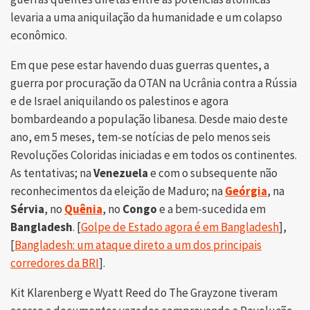
levaria a uma aniquilação da humanidade e um colapso
econômico.
Em que pese estar havendo duas guerras quentes, a
guerra por procuração da OTAN na Ucrânia contra a Rússia
e de Israel aniquilando os palestinos e agora
bombardeando a população libanesa. Desde maio deste
ano, em 5 meses, tem-se notícias de pelo menos seis
Revoluções Coloridas iniciadas e em todos os continentes.
As tentativas; na
Venezuela
e com o subsequente não
reconhecimentos da eleição de Maduro; na
Geórgia
, na
Sérvia
, no
Quênia
, no
Congo
e a bem-sucedida em
Bangladesh
. [
Golpe de Estado agora é em Bangladesh
],
[
Bangladesh: um ataque direto a um dos principais
corredores da BRI
].
Kit Klarenberg e Wyatt Reed do The Grayzone tiveram