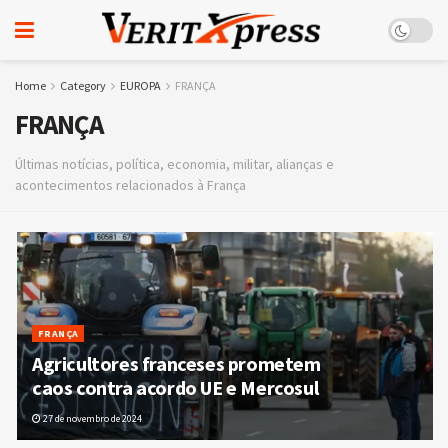
Home
Category
EUROPA
FRANÇA
FRANÇA
Últimas notícias, política, economia, militar, alianças e
acontecimentos relacionados à França
FRANÇA
Agricultores franceses prometem
caos contra acordo UE e Mercosul
27 de novembro de 2024