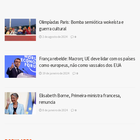
Olimpíadas Paris: Bomba semiótica wokeísta e
guerra cultural
2 de agosto de 2024
0
França rebelde: Macron; UE deve lidar com os países
como europeus, não como vassalos dos EUA
19 de janeiro de 2024
0
Elisabeth Borne, Primeira-ministra francesa,
renuncia
8 de janeiro de 2024
0