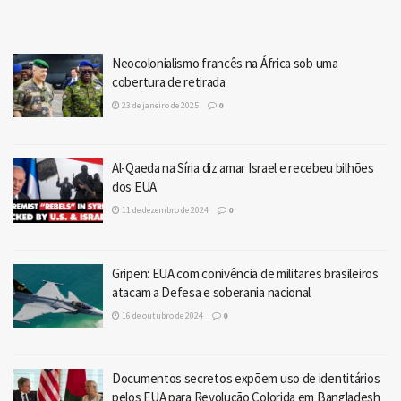
Neocolonialismo francês na África sob uma
cobertura de retirada
23 de janeiro de 2025
0
Al-Qaeda na Síria diz amar Israel e recebeu bilhões
dos EUA
11 de dezembro de 2024
0
Gripen: EUA com conivência de militares brasileiros
atacam a Defesa e soberania nacional
16 de outubro de 2024
0
Documentos secretos expõem uso de identitários
pelos EUA para Revolução Colorida em Bangladesh