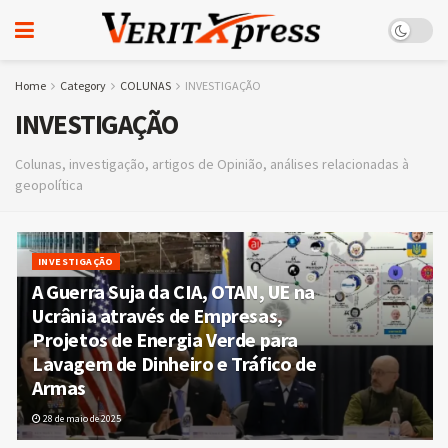
Home
Category
COLUNAS
INVESTIGAÇÃO
INVESTIGAÇÃO
Colunas, investigação, artigos de Opinião, análises relacionadas à
geopolítica
INVESTIGAÇÃO
A Guerra Suja da CIA, OTAN, UE na
Ucrânia através de Empresas,
Projetos de Energia Verde para
Lavagem de Dinheiro e Tráfico de
Armas
28 de maio de 2025