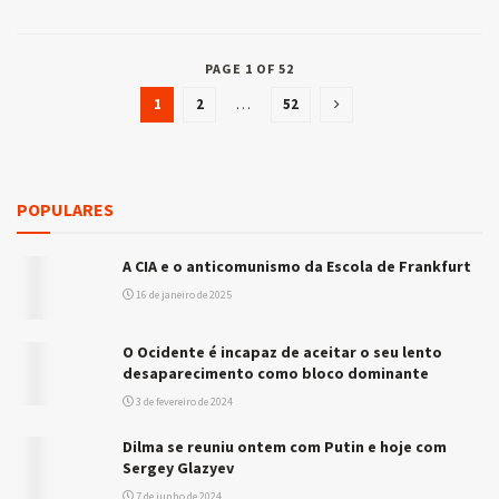
PAGE 1 OF 52
1
2
…
52
POPULARES
A CIA e o anticomunismo da Escola de Frankfurt
16 de janeiro de 2025
O Ocidente é incapaz de aceitar o seu lento
desaparecimento como bloco dominante
3 de fevereiro de 2024
Dilma se reuniu ontem com Putin e hoje com
Sergey Glazyev
7 de junho de 2024