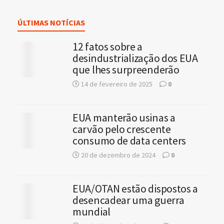
ÚLTIMAS NOTÍCIAS
12 fatos sobre a
desindustrialização dos EUA
que lhes surpreenderão
14 de fevereiro de 2025
0
EUA manterão usinas a
carvão pelo crescente
consumo de data centers
20 de dezembro de 2024
0
EUA/OTAN estão dispostos a
desencadear uma guerra
mundial