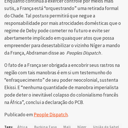
Enquanto continua a exercer controle por meios mais
sutis, a França está “orquestrando” uma retirada formal
do Chade. Tal postura permitirá que negue a
responsabilidade por mais atrocidades domésticas que o
regime de Deby pode cometer no futuro e evite ser
abertamente implicado em quaisquer atos que possa
empreender para desestabilizar o vizinho Níger a mando
da França, Abdraman disse ao
Peoples Dispatch
.
O fato de a França ser obrigada a encobrir seus rastros na
região com tais manobras é em si um testemunho do
“enfraquecimento” de seu poder neocolonial, sustenta
Ekissi. E “nenhuma quantidade de manobra imperialista
pode deter o inevitável colapso do colonialismo francês
na África”, conclui a declaração do PCB.
Publicado em
People Dispatch
.
Tags:
África
Burkina Faso
Mali
Níger
União do Sahel