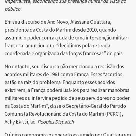
imperialista, escondendo sua presença militar da vista do
público.
Em seu discurso de Ano Novo, Alassane Ouattara,
presidente da Costa do Marfim desde 2010, quando
assumiu o poder com a ajuda de uma intervenção militar
francesa, anunciou que “decidimos pela retirada
coordenada e organizada das forças francesas” do país.
No entanto, seu discurso não mencionou a rescisão dos
acordos militares de 1961 com a França. Esses “acordos
estão na raiz do problema. Enquanto esses acordos
existirem, a França poderá usá-los para realizar manobras
militares ou intervir a pedido de seus servidores no poder
na Costa do Marfim”, disse o Secretário-Geral do Partido
Comunista Revolucionário da Costa do Marfim (PCRCI),
Achy Ekissi, ao
Peoples Dispatch
.
O único compromisso concreto assumido por Ouattara em