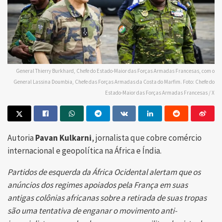
General Thierry Burkhard, Chefe do Estado-Maior das Forças Armadas Francesas, com o
General Lassina Doumbia, Chefe das Forças Armadas da Costa do Marfim. Foto: Chefe do
Estado-Maior das Forças Armadas Francesas / X
Autoria
Pavan Kulkarni
, jornalista que cobre comércio
internacional e geopolítica na África e Índia.
Partidos de esquerda da África Ocidental alertam que os
anúncios dos regimes apoiados pela França em suas
antigas colônias africanas sobre a retirada de suas tropas
são uma tentativa de enganar o movimento anti-