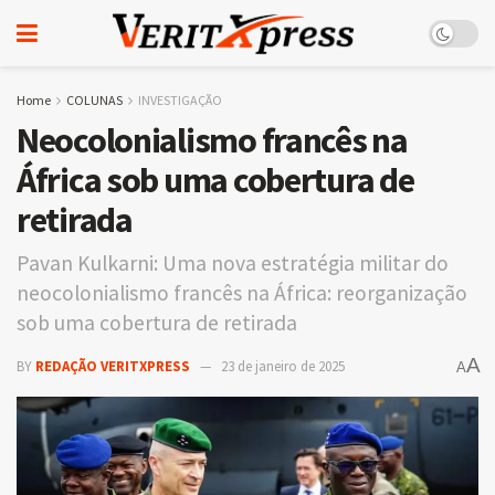
Home
COLUNAS
INVESTIGAÇÃO
Neocolonialismo francês na
África sob uma cobertura de
retirada
Pavan Kulkarni: Uma nova estratégia militar do
neocolonialismo francês na África: reorganização
sob uma cobertura de retirada
A
BY
REDAÇÃO VERITXPRESS
23 de janeiro de 2025
A