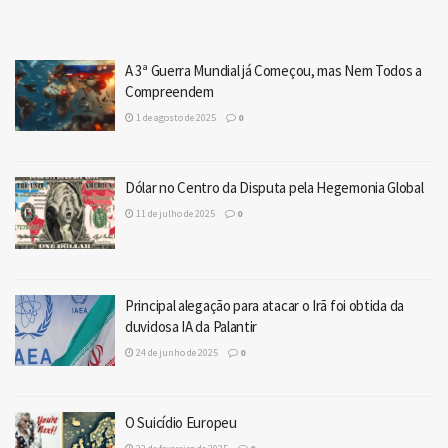
A 3ª Guerra Mundial já Começou, mas Nem Todos a
Compreendem
1 de agosto de 2025
0
Dólar no Centro da Disputa pela Hegemonia Global
11 de julho de 2025
0
Principal alegação para atacar o Irã foi obtida da
duvidosa IA da Palantir
24 de junho de 2025
0
O Suicídio Europeu