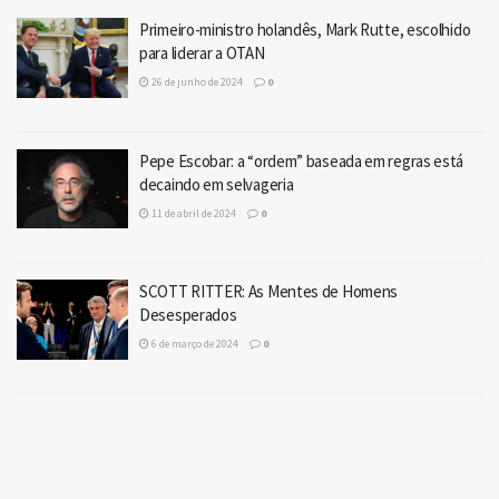
Primeiro-ministro holandês, Mark Rutte, escolhido
para liderar a OTAN
26 de junho de 2024
0
Pepe Escobar: a “ordem” baseada em regras está
decaindo em selvageria
11 de abril de 2024
0
SCOTT RITTER: As Mentes de Homens
Desesperados
6 de março de 2024
0