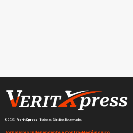
© 2023
-
VeritXpress
- Todos os Direitos Reservados
Jornalismo Independente e Contra-Hegêmonico