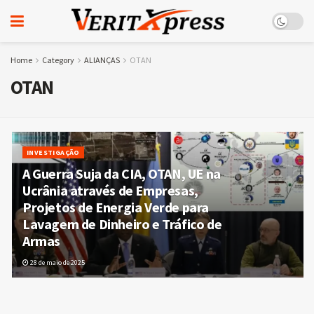
Home
Category
ALIANÇAS
OTAN
OTAN
INVESTIGAÇÃO
A Guerra Suja da CIA, OTAN, UE na
Ucrânia através de Empresas,
Projetos de Energia Verde para
Lavagem de Dinheiro e Tráfico de
Armas
28 de maio de 2025