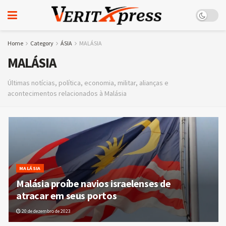
Home
Category
ÁSIA
MALÁSIA
MALÁSIA
Últimas notícias, política, economia, militar, alianças e
acontecimentos relacionados à Malásia
MALÁSIA
Malásia proíbe navios israelenses de
atracar em seus portos
20 de dezembro de 2023