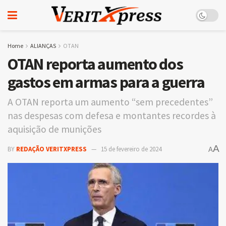
Home
ALIANÇAS
OTAN
OTAN reporta aumento dos
gastos em armas para a guerra
A OTAN reporta um aumento “sem precedentes”
nas despesas com defesa e montantes recordes à
aquisição de munições
A
BY
REDAÇÃO VERITXPRESS
15 de fevereiro de 2024
A