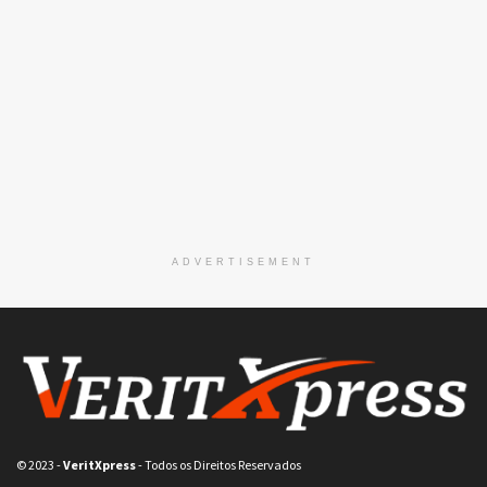
ADVERTISEMENT
© 2023
-
VeritXpress
- Todos os Direitos Reservados