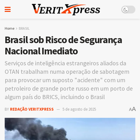
Home
BRASIL
Brasil sob Risco de Segurança
Nacional Imediato
Serviços de inteligência estrangeiros aliados da
OTAN trabalham numa operação de sabotagem
para provocar um suposto "acidente" com um
petroleiro de grande porte russo em um porto de
algum país do BRICS, incluindo o Brasil
A
BY
REDAÇÃO VERITXPRESS
5 de agosto de 2025
A