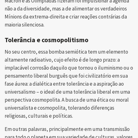
Macron e as Olimpíadas fizeram foi impulsionar a agenda
não a da diversidade, mas a de alimentar os verdadeiros
Mínions da extrema-direita e criar reações contrárias da
maioria silenciosa.
Tolerância e cosmopolitismo
No seu centro, essa bomba semiótica tem um elemento
altamente radioativo, cujo efeito é de longo prazo: a
implacável corrosão daquilo que tornou o iluminismo ou o
pensamento liberal burguês que foi civilizatório em sua
fase áurea: a dialética entre tolerância e a aspiração ao
universalismo – o ideal de uma tolerância liberal em uma
perspectiva cosmopolita. A busca de uma ética ou moral
universalista e cosmopolita, tolerando diferenças
religiosas, culturais e políticas.
Em outras palavras, principalmente em uma transmissão
para todo o planeta em sua variedade de culturas, valores