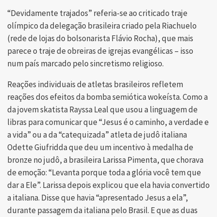
“Devidamente trajados” referia-se ao criticado traje
olímpico da delegação brasileira criado pela Riachuelo
(rede de lojas do bolsonarista Flávio Rocha), que mais
parece o traje de obreiras de igrejas evangélicas – isso
num país marcado pelo sincretismo religioso.
Reações individuais de atletas brasileiros refletem
reações dos efeitos da bomba semiótica wokeísta. Como a
da jovem skatista Rayssa Leal que usou a linguagem de
libras para comunicar que “Jesus é o caminho, a verdade e
a vida” ou a da “catequizada” atleta de judô italiana
Odette Giufridda que deu um incentivo à medalha de
bronze no judô, a brasileira Larissa Pimenta, que chorava
de emoção: “Levanta porque toda a glória você tem que
dar a Ele”. Larissa depois explicou que ela havia convertido
a italiana. Disse que havia “apresentado Jesus a ela”,
durante passagem da italiana pelo Brasil. E que as duas