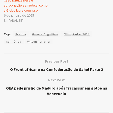
Caso Natuza Nery e
apropriação semiótica: como
a Globo lucra com isso
6 de janeiro de 2025
Em "ANÁLISE"
Tags:
França
Guerra Cognitiva
Olimpíadas 2024
semiótica
Wilson Ferreira
Previous Post
O Front africano na Confederação do Sahel Parte 2
Next Post
OEA pede prisão de Maduro após fracassar em golpe na
Venezuela