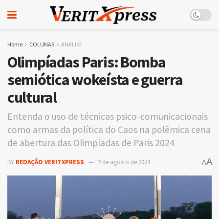
Home
COLUNAS
ANÁLISE
Olimpíadas Paris: Bomba
semiótica wokeísta e guerra
cultural
Entenda o uso de técnicas psico-comunicacionais
como armas da política do Caos na polêmica cena
de abertura das Olimpíadas de Paris 2024
A
BY
REDAÇÃO VERITXPRESS
2 de agosto de 2024
A