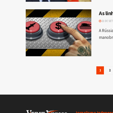
As li
21 DE SE
A Rússi
manobra
1
2
Jornalismo Indepen