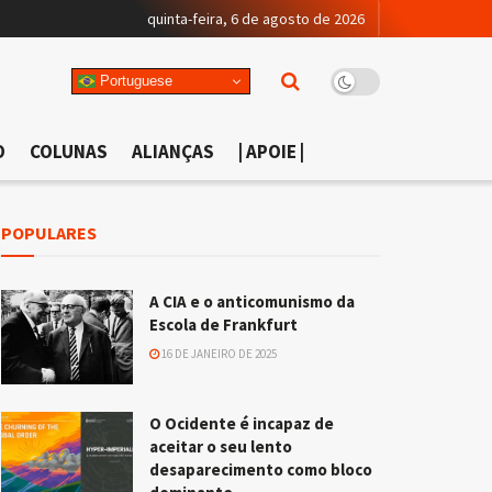
quinta-feira, 6 de agosto de 2026
Portuguese
O
COLUNAS
ALIANÇAS
| APOIE |
POPULARES
A CIA e o anticomunismo da
Escola de Frankfurt
16 DE JANEIRO DE 2025
O Ocidente é incapaz de
aceitar o seu lento
desaparecimento como bloco