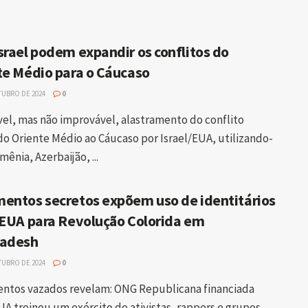
srael podem expandir os conflitos do
te Médio para o Cáucaso
TUBRO DE 2024
0
vel, mas não improvável, alastramento do conflito
 do Oriente Médio ao Cáucaso por Israel/EUA, utilizando-
mênia, Azerbaijão, ...
entos secretos expõem uso de identitários
 EUA para Revolução Colorida em
adesh
TUBRO DE 2024
0
tos vazados revelam: ONG Republicana financiada
UA treinou um exército de ativistas, rappers e grupos