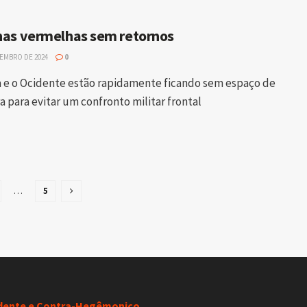
nhas vermelhas sem retornos
TEMBRO DE 2024
0
a e o Ocidente estão rapidamente ficando sem espaço de
 para evitar um confronto militar frontal
…
5
dente e Contra-Hegêmonico