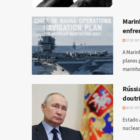
Marin
enfre
27 DE SE
A Marin
planos 
marinha 
Rússia
doutr
26 DE SE
Estado 
nuclear