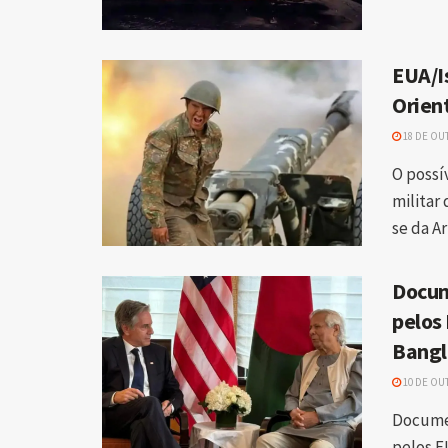
EUA/I
Orien
18 DE OU
O possí
militar
se da Ar
Docum
pelos
Bangl
10 DE OU
Documen
pelos E