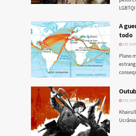
LGBTQI 
A gue
todo
5 DE OUT
Plano m
estrang
consequ
Outub
2 DE OUT
Khairull
Ucrânia