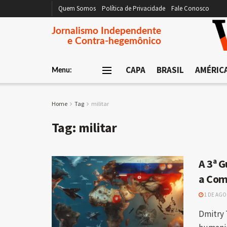
Quem Somos
Política de Privacidade
Fale Conosco
Jornalismo Independente
e Contra-hegemônico
CAPA
BRASIL
AMÉRIC
Menu:
Home
Tag
militar
Tag:
militar
A 3ª 
a Co
1 DE AGO
Dmitry 