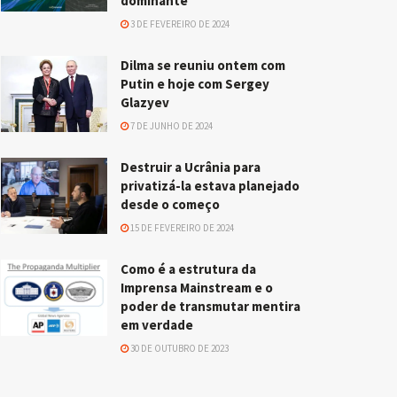
dominante
3 DE FEVEREIRO DE 2024
Dilma se reuniu ontem com
Putin e hoje com Sergey
Glazyev
7 DE JUNHO DE 2024
Destruir a Ucrânia para
privatizá-la estava planejado
desde o começo
15 DE FEVEREIRO DE 2024
Como é a estrutura da
Imprensa Mainstream e o
poder de transmutar mentira
em verdade
30 DE OUTUBRO DE 2023