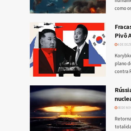
humanid
como os 
Fraca
Pivô 
6 DE DEZ
Korybko
plano d
contra 
Rússi
nucle
30 DE NO
Retorna
totalid