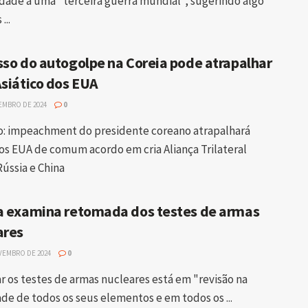
ade a uma "terceira guerra mundial", sugerindo algo
...
sso do autogolpe na Coreia pode atrapalhar
Asiático dos EUA
EMBRO DE 2024
0
: impeachment do presidente coreano atrapalhará
os EUA de comum acordo em cria Aliança Trilateral
Rússia e China
a examina retomada dos testes de armas
ares
VEMBRO DE 2024
0
r os testes de armas nucleares está em "revisão na
ade de todos os seus elementos e em todos os ...