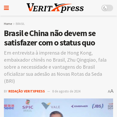
Home
BRASIL
Brasil e China não devem se
satisfazer com o status quo
Em entrevista à imprensa de Hong Kong,
embaixador chinês no Brasil, Zhu Qingqiao, fala
sobre a necessidade e vantagens do Brasil
oficializar sua adesão as Novas Rotas da Seda
(BRI)
A
BY
REDAÇÃO VERITXPRESS
8 de agosto de 2024
A