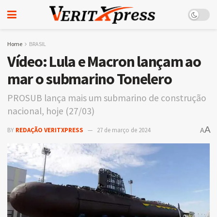
Home
BRASIL
Vídeo: Lula e Macron lançam ao
mar o submarino Tonelero
PROSUB lança mais um submarino de construção
nacional, hoje (27/03)
A
BY
REDAÇÃO VERITXPRESS
27 de março de 2024
A