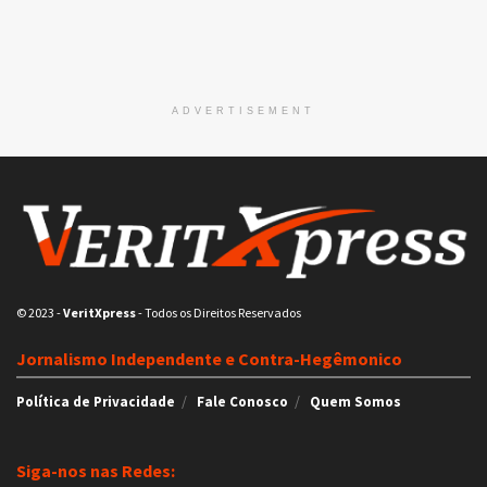
ADVERTISEMENT
© 2023
-
VeritXpress
- Todos os Direitos Reservados
Jornalismo Independente e Contra-Hegêmonico
Política de Privacidade
Fale Conosco
Quem Somos
Siga-nos nas Redes: