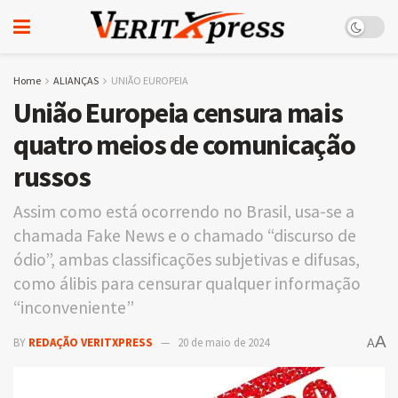
Home
ALIANÇAS
UNIÃO EUROPEIA
União Europeia censura mais
quatro meios de comunicação
russos
Assim como está ocorrendo no Brasil, usa-se a
chamada Fake News e o chamado “discurso de
ódio”, ambas classificações subjetivas e difusas,
como álibis para censurar qualquer informação
“inconveniente”
A
BY
REDAÇÃO VERITXPRESS
20 de maio de 2024
A