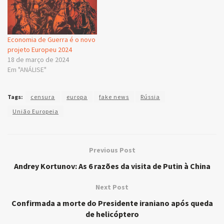
Economia de Guerra é o novo
projeto Europeu 2024
18 de março de 2024
Em "ANÁLISE"
Tags:
censura
europa
fake news
Rússia
União Europeia
Previous Post
Andrey Kortunov: As 6 razões da visita de Putin à China
Next Post
Confirmada a morte do Presidente iraniano após queda
de helicóptero