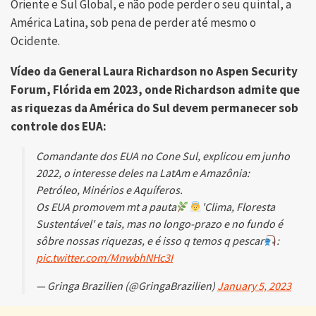
Oriente e Sul Global, e não pode perder o seu quintal, a
América Latina, sob pena de perder até mesmo o
Ocidente.
Vídeo da General Laura Richardson no Aspen Security
Forum, Flórida em 2023, onde Richardson admite que
as riquezas da América do Sul devem permanecer sob
controle dos EUA:
Comandante dos EUA no Cone Sul, explicou em junho
2022, o interesse deles na LatAm e Amazônia:
Petróleo, Minérios e Aquíferos.
Os EUA promovem mt a pauta
'Clima, Floresta
Sustentável' e tais, mas no longo-prazo e no fundo é
sôbre nossas riquezas, e é isso q temos q pescar
:
pic.twitter.com/MnwbhNHc3I
— Gringa Brazilien (@GringaBrazilien)
January 5, 2023