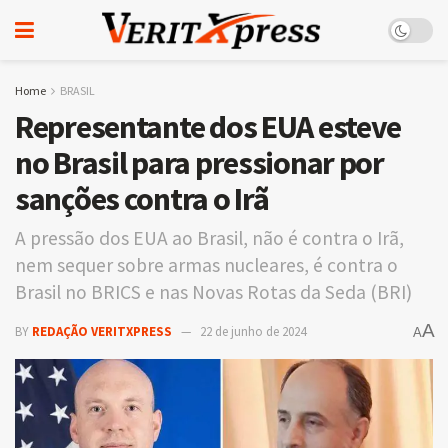
Home
BRASIL
Representante dos EUA esteve
no Brasil para pressionar por
sanções contra o Irã
A pressão dos EUA ao Brasil, não é contra o Irã,
nem sequer sobre armas nucleares, é contra o
Brasil no BRICS e nas Novas Rotas da Seda (BRI)
A
BY
REDAÇÃO VERITXPRESS
22 de junho de 2024
A