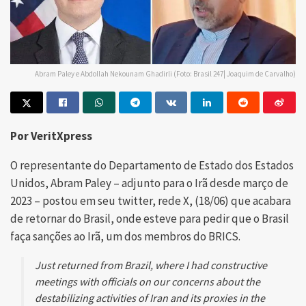
Abram Paley e Abdollah Nekounam Ghadirli (Foto: Brasil 247| Joaquim de Carvalho)
Por VeritXpress
O representante do Departamento de Estado dos Estados
Unidos, Abram Paley – adjunto para o Irã desde março de
2023 – postou em seu twitter, rede X, (18/06) que acabara
de retornar do Brasil, onde esteve para pedir que o Brasil
faça sanções ao Irã, um dos membros do BRICS.
Just returned from Brazil, where I had constructive
meetings with officials on our concerns about the
destabilizing activities of Iran and its proxies in the