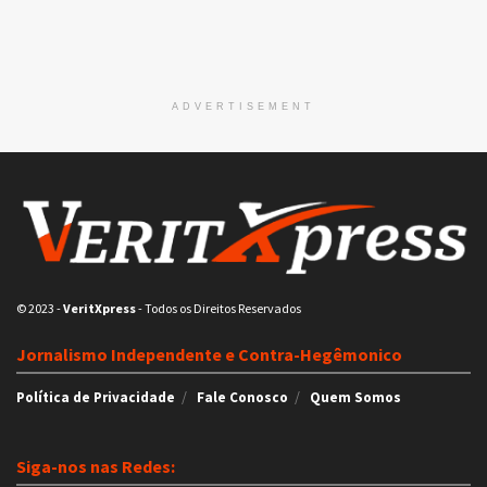
ADVERTISEMENT
© 2023
-
VeritXpress
- Todos os Direitos Reservados
Jornalismo Independente e Contra-Hegêmonico
Política de Privacidade
Fale Conosco
Quem Somos
Siga-nos nas Redes: