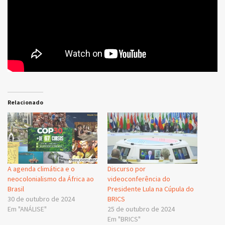
Relacionado
A agenda climática e o
Discurso por
neocolonialismo da África ao
videoconferência do
Brasil
Presidente Lula na Cúpula do
30 de outubro de 2024
BRICS
Em "ANÁLISE"
25 de outubro de 2024
Em "BRICS"