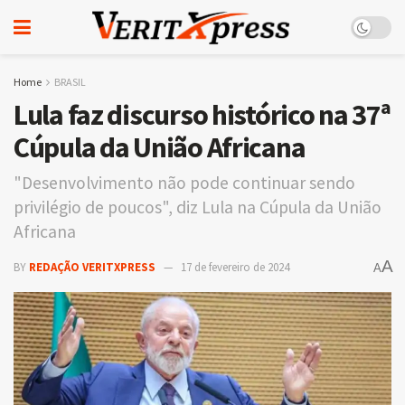
Home
BRASIL
Lula faz discurso histórico na 37ª
Cúpula da União Africana
"Desenvolvimento não pode continuar sendo
privilégio de poucos", diz Lula na Cúpula da União
Africana
A
BY
REDAÇÃO VERITXPRESS
17 de fevereiro de 2024
A