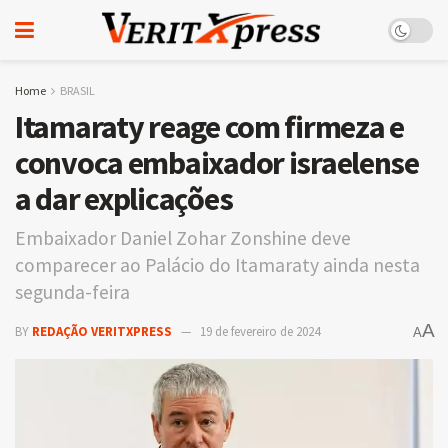
Home
BRASIL
Itamaraty reage com firmeza e
convoca embaixador israelense
a dar explicações
Embaixador Daniel Zohar Zonshine deve
comparecer ao Palácio do Itamaraty ainda nesta
segunda-feira
A
BY
REDAÇÃO VERITXPRESS
19 de fevereiro de 2024
A