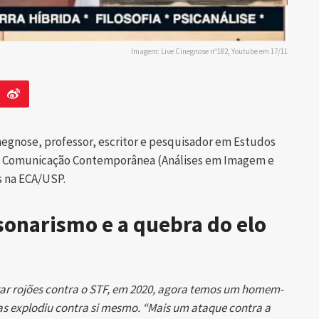
Imagem: Live Cinegnose nº182, Youtube em 17/11
Cinegnose, professor, escritor e pesquisador em Estudos
em Comunicação Contemporânea (Análises em Imagem e
s na ECA/USP.
lsonarismo e a quebra do elo
arar rojões contra o STF, em 2020, agora temos um homem-
s explodiu contra si mesmo. “Mais um ataque contra a