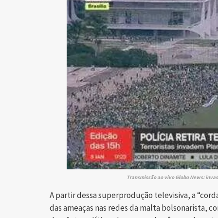
Transmissão ao vivo Globo News: invasã
A partir dessa superprodução televisiva, a “cord
das ameaças nas redes da malta bolsonarista, c