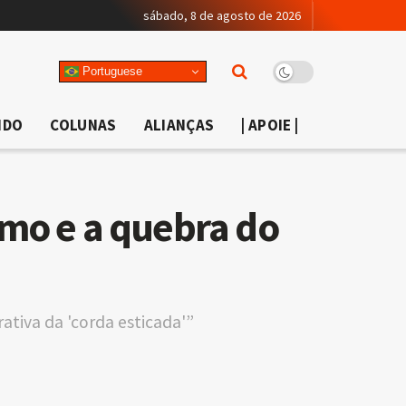
sábado, 8 de agosto de 2026
Portuguese
NDO
COLUNAS
ALIANÇAS
| APOIE |
smo e a quebra do
ativa da 'corda esticada'”