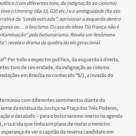
lítico (com diferentes tons, da indignação ao cinismo).
 teve o timming (dia 13, G20 etc.) e a ambiguidade (foi ato
arrativa da “corda esticada”: aprisionar a esquerda dentro
urguesa ou… o fascismo. O caso do idoso Tiü França não é
ontaminação” pelo bolsonarismo. Revela um fenômeno
a”: revela o drama da quebra do elo geracional.
!”. Por todo o espectro político, da esquerda à direita,
ntes tons de sinceridade, da indignação ao cinismo.
edações em Brasília no conhecido “8/1, a Invasão do
terminou com diferentes sentimentos diante do
iante da estátua da Justiça na Praça dos Três Poderes,
itação e desabafo – para o bolsonarismo imerso na agenda
), o suicida que tinha um plano de matar o ministro
 esperança de ver o capitão da reserva candidato em