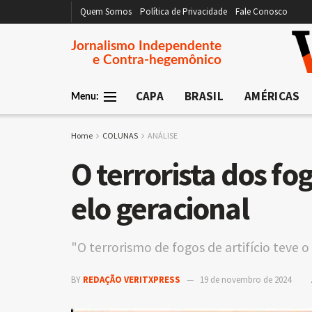
Quem Somos
Política de Privacidade
Fale Conosco
Jornalismo Independente
e Contra-hegemônico
CAPA
BRASIL
AMÉRICAS
Menu:
Home
COLUNAS
ANÁLISE
O terrorista dos f
elo geracional
"O terrorismo de fogos de artifício teve 
BY
REDAÇÃO VERITXPRESS
19 de novembro de 2024