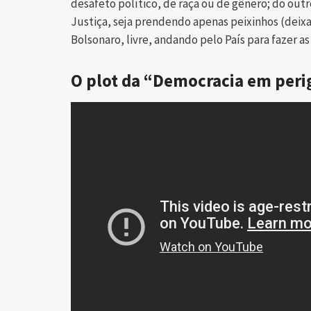
desafeto político, de raça ou de gênero; do outr
Justiça, seja prendendo apenas peixinhos (deixa
Bolsonaro, livre, andando pelo País para fazer as
O plot da “Democracia em peri