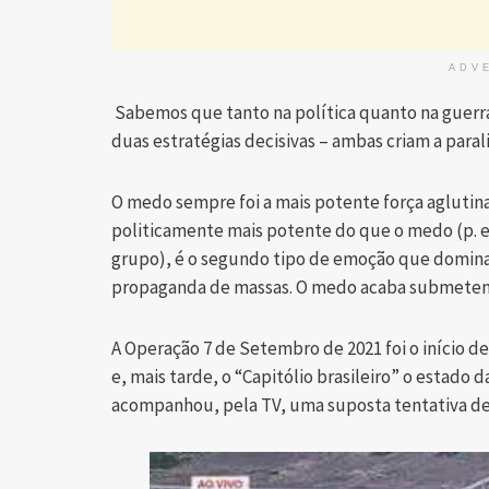
ADV
Sabemos que tanto na política quanto na guerra
duas estratégias decisivas – ambas criam a parali
O medo sempre foi a mais potente força aglutina
politicamente mais potente do que o medo (p. ex
grupo), é o segundo tipo de emoção que domina 
propaganda de massas. O medo acaba submetendo
A Operação 7 de Setembro de 2021 foi o início 
e, mais tarde, o “Capitólio brasileiro” o estado 
acompanhou, pela TV, uma suposta tentativa de