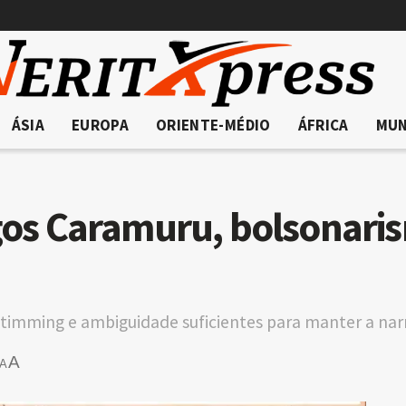
ÁSIA
EUROPA
ORIENTE-MÉDIO
ÁFRICA
MU
ogos Caramuru, bolsonari
o timming e ambiguidade suficientes para manter a narr
A
A