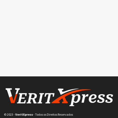
© 2023
-
VeritXpress
- Todos os Direitos Reservados