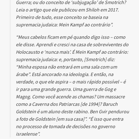
Guerra; ou do conceito de ‘subjugação’ de Smotrich?
Leia o artigo que ele publicou em Shiloh em 2017.
Primeiro de tudo, esse conceito se baseia na
supremacia judaica: Mein Kampf ao contrário”.
“Meus cabelos ficam em pé quando digo isso – como
ele disse. Aprendi e cresci na casa de sobreviventes do
Holocausto e ‘nunca mais’. É Mein Kampf ao contrário:
supremacia judaica: e, portanto, [Smotrich] diz:
“Minha esposa não entrará em uma sala com um
árabe”. Está ancorado na ideologia. E então, na
verdade, o que ele aspira – o mais rápido possível – é
ir para uma grande guerra. Uma guerra de Gog e
Magog. Como você acende as chamas? Um massacre
como a Caverna dos Patriarcas [de 1994]? Baruch
Goldstein é um aluno deste rabino. Ben Gvir pendurou
a foto de Goldstein [em sua casa]”. “É isso que entra
no processo de tomada de decisões no governo
israelense”.