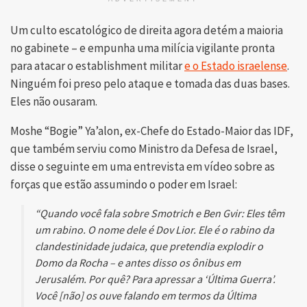
Um culto escatológico de direita agora detém a maioria
no gabinete – e empunha uma milícia vigilante pronta
para atacar o establishment militar
e o Estado israelense
.
Ninguém foi preso pelo ataque e tomada das duas bases.
Eles não ousaram.
Moshe “Bogie” Ya’alon, ex-Chefe do Estado-Maior das IDF,
que também serviu como Ministro da Defesa de Israel,
disse o seguinte em uma entrevista em vídeo sobre as
forças que estão assumindo o poder em Israel:
“Quando você fala sobre Smotrich e Ben Gvir: Eles têm
um rabino. O nome dele é Dov Lior. Ele é o rabino da
clandestinidade judaica, que pretendia explodir o
Domo da Rocha – e antes disso os ônibus em
Jerusalém. Por quê? Para apressar a ‘Última Guerra’.
Você [não] os ouve falando em termos da Última