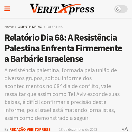
Home
ORIENTE-MÉDIO
PALESTINA
Relatório Dia 68: A Resistência
Palestina Enfrenta Firmemente
a Barbárie Israelense
A resistência palestina, formada pela união de
diversos grupos, soltou informe dos
acontecimentos no 68º dia de conflito, vale
ressaltar que assim como Tel Aviv esconde suas
baixas, é difícil confirmar a precisão deste
informe, pois Israel está matando jornalistas,
assim como demonstrado a seguir:
A
BY
REDAÇÃO VERITXPRESS
13 de dezembro de 2023
A