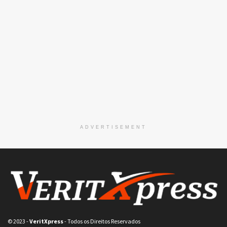
ADVERTISEMENT
© 2023
-
VeritXpress
- Todos os Direitos Reservados