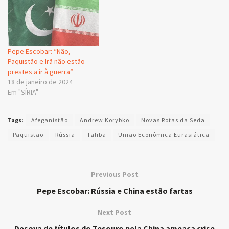
Pepe Escobar: “Não,
Paquistão e Irã não estão
prestes a ir à guerra”
18 de janeiro de 2024
Em "SÍRIA"
Tags:
Afeganistão
Andrew Korybko
Novas Rotas da Seda
Paquistão
Rússia
Talibã
União Econômica Eurasiática
Previous Post
Pepe Escobar: Rússia e China estão fartas
Next Post
Desova de títulos do Tesouro pela China ameaça crise