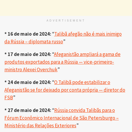
ADVERTISEMENT
* 16 de maio de 2024:
“
Talibã afegão não é mais inimigo
da Rússia – diplomata russo
”
* 17 de maio de 2024:
“
Afeganistão ampliará a gama de
produtos exportados para a Rússia — vice-primeiro-
ministro Alexei Overchuk
”
* 24 de maio de 2024:
“
O Talibã pode estabilizar o
Afeganistão se for deixado por conta própria — diretor do
FSB
”
* 27 de maio de 2024:
“
Rússia convida Talibãs para o
Fórum Econômico Internacional de São Petersburgo –
Ministério das Relações Exteriores
”