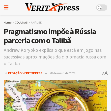
Home
COLUNAS
ANÁLISE
Pragmatismo impõe à Rússia
parceria com o Talibã
Andrew Korybko explica o que está em jogo nas
sucessivas aproximações da diplomacia russa com
o Talibã
A
BY
REDAÇÃO VERITXPRESS
28 de maio de 2024
A