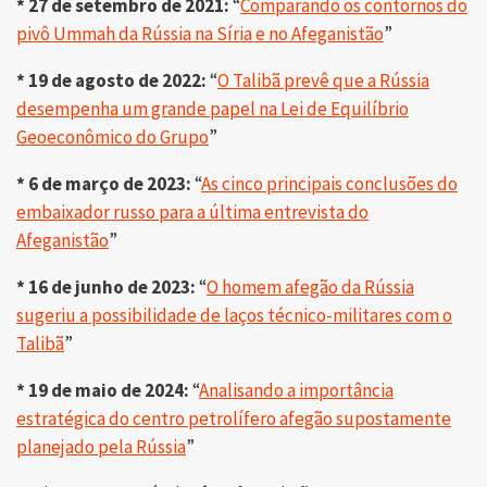
* 27 de setembro de 2021:
“
Comparando os contornos do
pivô Ummah da Rússia na Síria e no Afeganistão
”
* 19 de agosto de 2022:
“
O Talibã prevê que a Rússia
desempenha um grande papel na Lei de Equilíbrio
Geoeconômico do Grupo
”
* 6 de março de 2023:
“
As cinco principais conclusões do
embaixador russo para a última entrevista do
Afeganistão
”
* 16 de junho de 2023:
“
O homem afegão da Rússia
sugeriu a possibilidade de laços técnico-militares com o
Talibã
”
* 19 de maio de 2024:
“
Analisando a importância
estratégica do centro petrolífero afegão supostamente
planejado pela Rússia
”