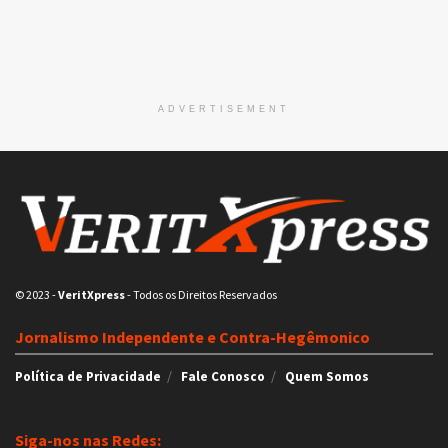
ADVERTISEMENT
© 2023
-
VeritXpress
- Todos os Direitos Reservados
Jornalismo Independente e Contra-Hegêmonico
Política de Privacidade
Fale Conosco
Quem Somos
Siga-nos nas Redes: