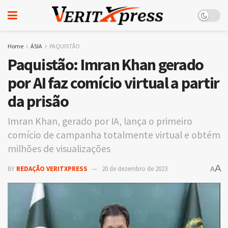
Home
ÁSIA
PAQUISTÃO
Paquistão: Imran Khan gerado
por AI faz comício virtual a partir
da prisão
Imran Khan, gerado por IA, lança o primeiro
comício de campanha totalmente virtual e obtém
milhões de visualizações
A
BY
REDAÇÃO VERITXPRESS
20 de dezembro de 2023
A