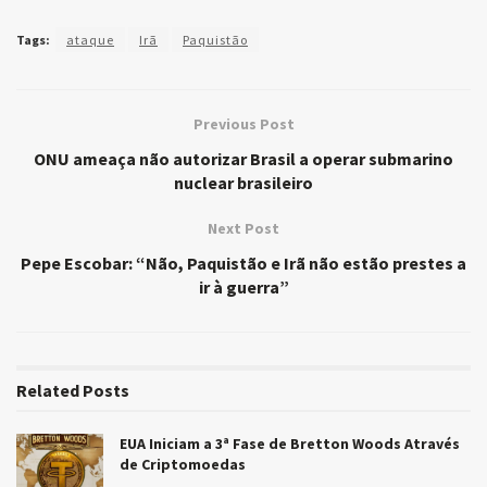
Tags:
ataque
Irã
Paquistão
Previous Post
ONU ameaça não autorizar Brasil a operar submarino
nuclear brasileiro
Next Post
Pepe Escobar: “Não, Paquistão e Irã não estão prestes a
ir à guerra”
Related
Posts
EUA Iniciam a 3ª Fase de Bretton Woods Através
de Criptomoedas