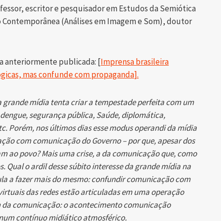
rofessor, escritor e pesquisador em Estudos da Semiótica
o Contemporânea (Análises em Imagem e Som), doutor
a anteriormente publicada: [
Imprensa brasileira
lógicas, mas confunde com propaganda
]
.
a grande mídia tenta criar a tempestade perfeita com um
, dengue, segurança pública, Saúde, diplomática,
tc. Porém, nos últimos dias esse modus operandi da mídia
ação com comunicação do Governo – por que, apesar dos
gam ao povo? Mais uma crise, a da comunicação que, como
. Qual o ardil desse súbito interesse da grande mídia na
Lula a fazer mais do mesmo: confundir comunicação com
irtuais das redes estão articuladas em uma operação
m da comunicação: o acontecimento comunicação
num contínuo midiático atmosférico.