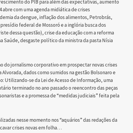
crescimento do PIB para além das expectativas, aumento
4 abre com uma agenda midiática de crises
pidemia da dengue, inflação dos alimentos, Petrobrás,
presídio federal de Mossoró e a inglória busca dos
triste dessa questão), crise da educação com a reforma
 Saúde, desgaste político da ministra da pasta Nísia
o do jornalismo corporativo em prospectar novas crises
 da Alvorada, dados como sumidos na gestão Bolsonaro e
o: Utilizando-se da Lei de Acesso de Informação, uma
ntário terminado no ano passado o reencontro das peças
onaristas e a promessa de “medidas judiciais” feita pela
alizadas nesse momento nos “aquários” das redações da
a cavar crises novas em folha…