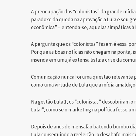
A preocupação dos “colonistas” da grande míd
paradoxo da queda na aprovação a Lula e seu go
econômica” – entenda-se, aquelas simpáticas à 
A pergunta que os “colonistas” fazem é essa: por
Por que as boas notícias não chegam na ponta, i
inserida em uma já extensa lista: a crise da comu
Comunicação nunca foi uma questão relevante pa
como uma virtude de Lula que a mídia amaldiç
Na gestão Lula 1, os “colonistas” descobriram o
Lula!”, como se o marketing na política fosse u
Depois de anos de mensalão batendo bumbo dia
Lula conseguindo a reeleição, o desabafo mais 