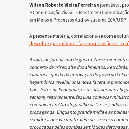
Wilson Roberto Vieira Ferreira
é jornalista, p
e Comunicação Visual. É Mestre em Comunicaçã
em Meios e Processos Audiovisuais na ECA/USP.
A presente matéria, correlaciona-se com a colun
descobre que militares fazem operações psico
A volta do jornalismo de guerra. Nesse momento 
concerto de crises: alta dos alimentos, Petrobrás
climática, queda da aprovação do governo Lula e
hegemônica revelou uma nova faceta: a preocup
bons feitos na Economia, os resultados não che
sempre, reativamente, faz Lula convocar ministros
comunicação? No afogadilho da “crise”, induzir 
propaganda. Enquanto grande mídia e as bolhas v
semiótica que vai muito além desse senso comu
provocadas pelas bombas semióticas detonadas 