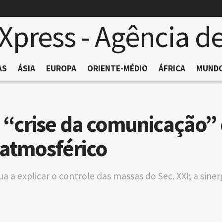
AS
ÁSIA
EUROPA
ORIENTE-MÉDIO
ÁFRICA
MUND
da “crise da comunicação”
 atmosférico
ua a explicar o controle das massas do Sec. XXI; a siner