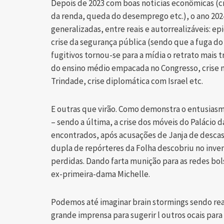
Depois de 2023 com boas notícias econômicas (
da renda, queda do desemprego etc.), o ano 202
generalizadas, entre reais e autorrealizáveis: e
crise da segurança pública (sendo que a fuga do 
fugitivos tornou-se para a mídia o retrato mais 
do ensino médio empacada no Congresso, crise na
Trindade, crise diplomática com Israel etc.
E outras que virão. Como demonstra o entusiasm
– sendo a última, a crise dos móveis do Palácio
encontrados, após acusações de Janja de descas
dupla de repórteres da Folha descobriu no inve
perdidas. Dando farta munição para as redes bols
ex-primeira-dama Michelle.
Podemos até imaginar brain stormings sendo re
grande imprensa para sugerir l outros ocais par