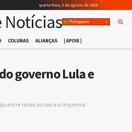
quarta-feira, 5 de agosto de 2026
Portuguese
O
COLUNAS
ALIANÇAS
| APOIE |
 do governo Lula e
gia entre redes sociais e a Imprensa