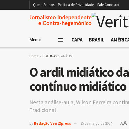
Quem Somos
Política de Privacidade
Fale Conosco
Jornalismo Independente
e Contra-hegemônico
CAPA
BRASIL
AMÉRIC
Menu:
Home
COLUNAS
ANÁLISE
O ardil midiático 
contínuo midiático
Nesta análise-aula, Wilson Ferreira contin
Tradicional
A
by
Redação VeritXpress
25 de março de 2024
A