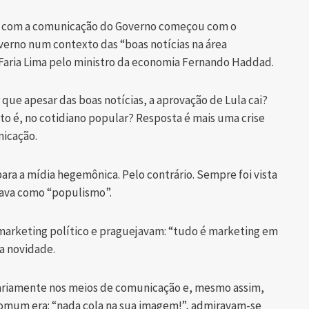
ia com a comunicação do Governo começou com o
verno num contexto das “boas notícias na área
Faria Lima pelo ministro da economia Fernando Haddad.
 que apesar das boas notícias, a aprovação de Lula cai?
sto é, no cotidiano popular? Resposta é mais uma crise
nicação.
ra a mídia hegemônica. Pelo contrário. Sempre foi vista
oava como “populismo”.
 marketing político e praguejavam: “tudo é marketing em
ma novidade.
riamente nos meios de comunicação e, mesmo assim,
comum era: “nada cola na sua imagem!”, admiravam-se