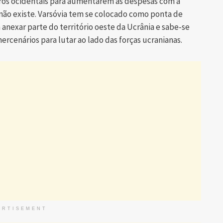
ros ocidentais para aumentarem as despesas com a
não existe. Varsóvia tem se colocado como ponta de
anexar parte do território oeste da Ucrânia e sabe-se
ercenários para lutar ao lado das forças ucranianas.
ERTISEMENT