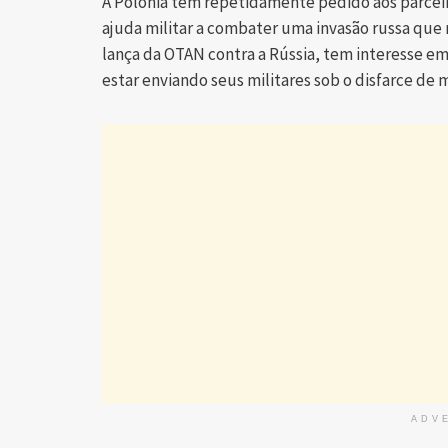
A Polônia tem repetidamente pedido aos parcei
ajuda militar a combater uma invasão russa que 
lança da OTAN contra a Rússia, tem interesse em 
estar enviando seus militares sob o disfarce de m
ADV