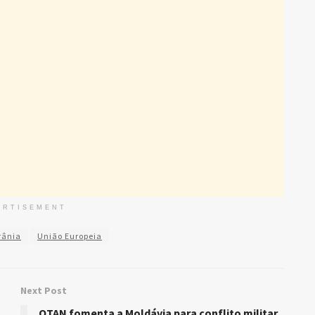
ERTISEMENT
rânia
União Europeia
Next Post
OTAN fomenta a Moldávia para conflito militar