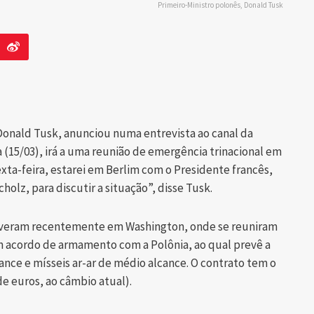
Primeiro-Ministro polonês, Donald Tusk
 Donald Tusk, anunciou numa entrevista ao canal da
a (15/03), irá a uma reunião de emergência trinacional em
sexta-feira, estarei em Berlim com o Presidente francês,
olz, para discutir a situação”, disse Tusk.
tiveram recentemente em Washington, onde se reuniram
 acordo de armamento com a Polônia, ao qual prevê a
cance e mísseis ar-ar de médio alcance. O contrato tem o
de euros, ao câmbio atual).