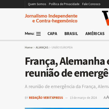
Quem Somos
Política de Privacidade
Fale Conosco
Jornalismo Independente
e Contra-hegemônico
CAPA
BRASIL
AMÉRICAS
Menu:
Home
ALIANÇAS
UNIÃO EUROPEIA
França, Alemanha e
reunião de emergên
A reunião de emergência da França, Alema
BY
REDAÇÃO VERITXPRESS
13 de março de 2024
A