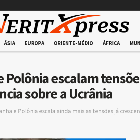
ÁSIA
EUROPA
ORIENTE-MÉDIO
ÁFRICA
MU
 Polônia escalam tensões
cia sobre a Ucrânia
nha e Polônia escala ainda mais as tensões já crescen
A