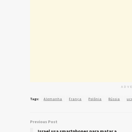
ADV
Tags:
Alemanha
França
Polônia
Rússia
uc
Previous Post
Israel usa smartphones para matar a