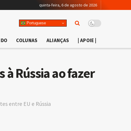
quinta-feira, 6 de agosto de 2026
Portuguese
NDO
COLUNAS
ALIANÇAS
| APOIE |
 à Rússia ao fazer
tes entre EU e Rússia