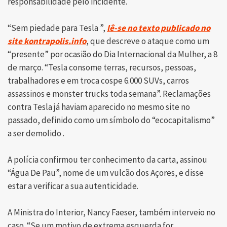
responsabilidade pelo incidente.
“Sem piedade para Tesla ”,
lê-se no texto publicado no
site kontrapolis.info
, que descreve o ataque como um
“presente” por ocasião do Dia Internacional da Mulher, a 8
de março. “Tesla consome terras, recursos, pessoas,
trabalhadores e em troca cospe 6.000 SUVs, carros
assassinos e monster trucks toda semana”. Reclamações
contra Tesla já haviam aparecido no mesmo site no
passado, definido como um símbolo do “ecocapitalismo”
a ser demolido .
A polícia confirmou ter conhecimento da carta, assinou
“Água De Pau”, nome de um vulcão dos Açores, e disse
estar a verificar a sua autenticidade.
A Ministra do Interior, Nancy Faeser, também interveio no
caso. “Se um motivo de extrema esquerda for