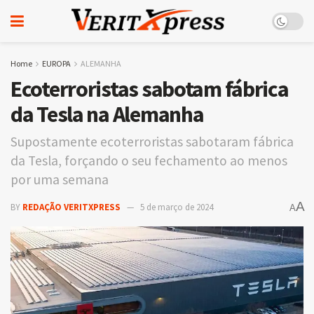
Home
EUROPA
ALEMANHA
Ecoterroristas sabotam fábrica
da Tesla na Alemanha
Supostamente ecoterroristas sabotaram fábrica
da Tesla, forçando o seu fechamento ao menos
por uma semana
A
BY
REDAÇÃO VERITXPRESS
5 de março de 2024
A