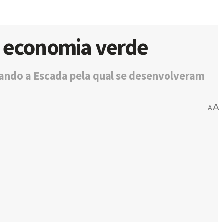
a economia verde
tando a Escada pela qual se desenvolveram
A
A