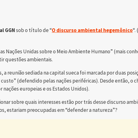
al GGN
sob o título de “
O discurso ambiental hegemônico
“.
ia das Nações Unidas sobre o Meio Ambiente Humano” (mais con
ir questões ambientais.
as, a reunião sediada na capital sueca foi marcada por duas po
r custo” (defendido pelas nações periféricas). Desde então, o
r nações europeias e os Estados Unidos).
ar sobre quais interesses estão por trás desse discurso ambie
los, estariam preocupadas em “defender a natureza”?