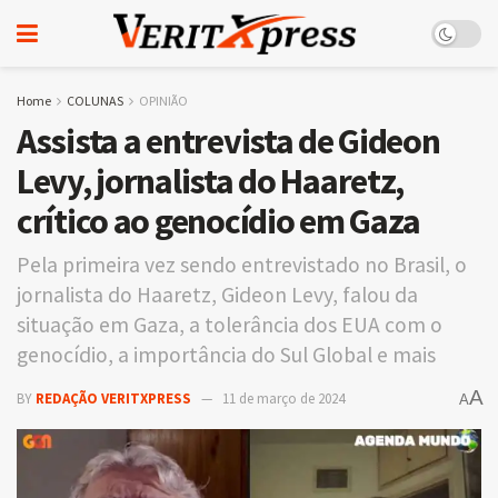
Home
COLUNAS
OPINIÃO
Assista a entrevista de Gideon
Levy, jornalista do Haaretz,
crítico ao genocídio em Gaza
Pela primeira vez sendo entrevistado no Brasil, o
jornalista do Haaretz, Gideon Levy, falou da
situação em Gaza, a tolerância dos EUA com o
genocídio, a importância do Sul Global e mais
A
BY
REDAÇÃO VERITXPRESS
11 de março de 2024
A