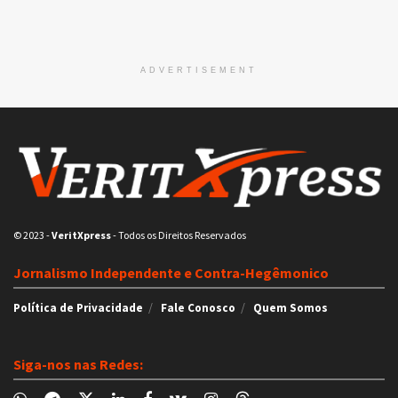
ADVERTISEMENT
© 2023
-
VeritXpress
- Todos os Direitos Reservados
Jornalismo Independente e Contra-Hegêmonico
Política de Privacidade
Fale Conosco
Quem Somos
Siga-nos nas Redes: