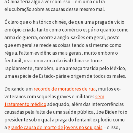
a China teria algo a ver com isso – em uma outra
elucubração sobre as causas desse mesmo mal.
É claro que o histórico chinês, de que uma praga de vício
em ópio criada tanto como comércio espúrio quanto como
arma de guerra, ocorre a anglo-saxões em geral, posto
que em geral se mede as coisas tendo a si mesmo como
régua. Faltam evidências mais gerais, muito embora o
fentanil, ora como arma da rival China se torne,
rapidamente, também, uma ameaça trazida pelo México,
uma espécie de Estado-pária e origem de todos os males.
Deixando um
recorde de moradores de rua
, muitos ex-
veteranos com sequelas graves e militares
sem
tratamento médico
adequado, além das intercorrências
causadas pela falta de uma saúde pública, Joe Biden foi o
presidente sob o qual a praga do fentanil explodiu como
a
grande causa de morte de jovens no seu país
– e isso,