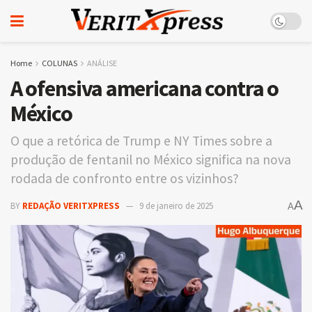
Home
COLUNAS
ANÁLISE
A ofensiva americana contra o
México
O que a retórica de Trump e NY Times sobre a
produção de fentanil no México significa na nova
rodada de confronto entre os vizinhos?
A
BY
REDAÇÃO VERITXPRESS
9 de janeiro de 2025
A