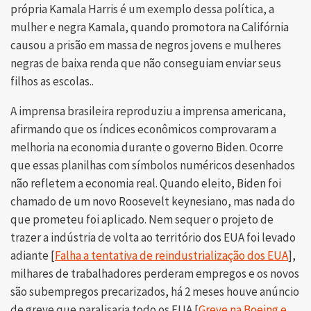
própria Kamala Harris é um exemplo dessa política, a
mulher e negra Kamala, quando promotora na Califórnia
causou a prisão em massa de negros jovens e mulheres
negras de baixa renda que não conseguiam enviar seus
filhos as escolas..
A imprensa brasileira reproduziu a imprensa americana,
afirmando que os índices econômicos comprovaram a
melhoria na economia durante o governo Biden. Ocorre
que essas planilhas com símbolos numéricos desenhados
não refletem a economia real. Quando eleito, Biden foi
chamado de um novo Roosevelt keynesiano, mas nada do
que prometeu foi aplicado. Nem sequer o projeto de
trazer a indústria de volta ao território dos EUA foi levado
adiante [
Falha a tentativa de reindustrialização dos EUA
],
milhares de trabalhadores perderam empregos e os novos
são subempregos precarizados, há 2 meses houve anúncio
de greve que paralisaria todo os EUA [
Greve na Boeing e