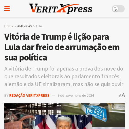
Home
AMÉRICAS
EUA
Vitória de Trump é lição para
Lula dar freio de arrumação em
sua política
A vitória de Trump foi apenas a prova dos nove do
que resultados eleitorais ao parlamento francês,
alemão e da UE sinalizaram, mas não se quis ouvir
A
BY
REDAÇÃO VERITXPRESS
9 de novembro de 2024
A