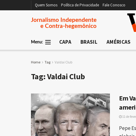
Quem Somos
Política de Privacidade
Fale Conosco
Jornalismo Independente
e Contra-hegemônico
CAPA
BRASIL
AMÉRICAS
Menu:
Home
Tag
Valdai Club
Tag:
Valdai Club
Em Va
ameri
11 de feve
Pepe Es