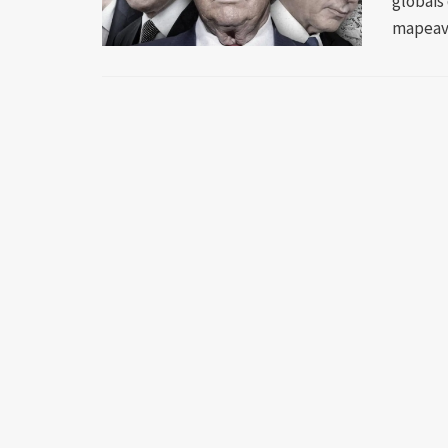
globais
mapeava