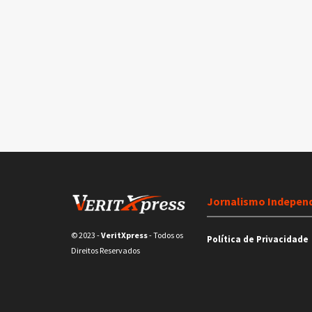
Jornalismo Indepen
© 2023
-
VeritXpress
- Todos os
Política de Privacidade
Direitos Reservados