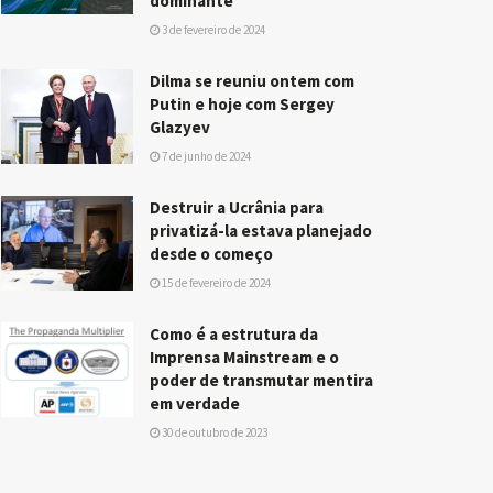
dominante
3 de fevereiro de 2024
Dilma se reuniu ontem com
Putin e hoje com Sergey
Glazyev
7 de junho de 2024
Destruir a Ucrânia para
privatizá-la estava planejado
desde o começo
15 de fevereiro de 2024
Como é a estrutura da
Imprensa Mainstream e o
poder de transmutar mentira
em verdade
30 de outubro de 2023