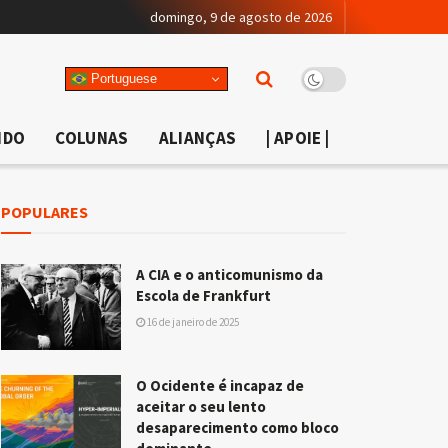
domingo, 9 de agosto de 2026
Portuguese
NDO
COLUNAS
ALIANÇAS
| APOIE |
POPULARES
A CIA e o anticomunismo da
Escola de Frankfurt
16 de janeiro de 2025
O Ocidente é incapaz de
aceitar o seu lento
desaparecimento como bloco