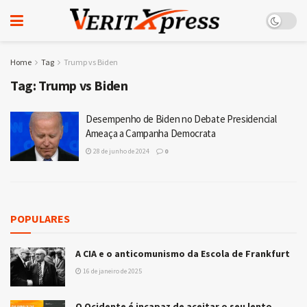
Home
Tag
Trump vs Biden
Tag:
Trump vs Biden
Desempenho de Biden no Debate Presidencial
Ameaça a Campanha Democrata
28 de junho de 2024
0
POPULARES
A CIA e o anticomunismo da Escola de Frankfurt
16 de janeiro de 2025
O Ocidente é incapaz de aceitar o seu lento