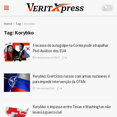
Home
Tag
Korybko
Tag:
Korybko
Fracasso do autogolpe na Coreia pode atrapalhar
Pivô Asiático dos EUA
6 de dezembro de 2024
0
Korybko: Exercícios russos com armas nucleares é
para impedir intervenção da OTAN
7 de maio de 2024
0
Korybko: o impasse entre Texas e Washington não
levará à guerra civil