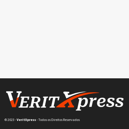
© 2023
-
VeritXpress
- Todos os Direitos Reservados