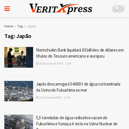
Home
Tag
Japão
Tag:
Japão
Norinchukin Bank liquidará 63 bilhões de dólares em
títulos do Tesouro americano e europeu
20 de junho de 2024
0
Japão descarregará 54.600 t de água contaminada
da Usina de Fukushima ao mar
15 de maio de 2024
0
5,5 toneladas de água radioativa vazam de
Fukushima e fumaça é vista na Usina Nuclear de