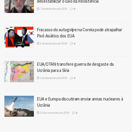
desestabilizar o Eixo da Resistência
7 de dezembro de 2024
0
Fracasso do autogolpe na Coreia pode atrapalhar
Pivô Asiático dos EUA
6 de dezembro de 2024
0
EUA/OTAN transfere guerra de desgaste da
Ucrânia para a Síria
3 de dezembro de 2024
0
EUA e Europa discutiram enviar armas nucleares à
Ucrânia
25 de novembro de 2024
0