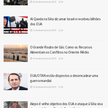
20 de dezembro de 2024
0
Al-Qaeda na Síria diz amar Israel e recebeu bilhões
dos EUA
11 de dezembro de 2024
0
O Grande Roubo de Gás: Como os Recursos
Alimentam os Conflitos no Oriente Médio
10 de dezembro de 2024
0
EUA/OTAN estão dispostos a desencadear uma
guerra mundial
10 de dezembro de 2024
0
Alepo é velho objetivo dos EUA e ataque à Síria visa