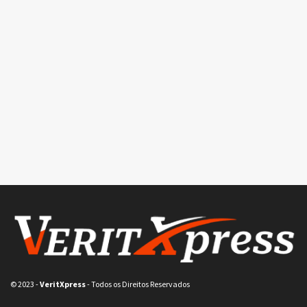
© 2023
-
VeritXpress
- Todos os Direitos Reservados