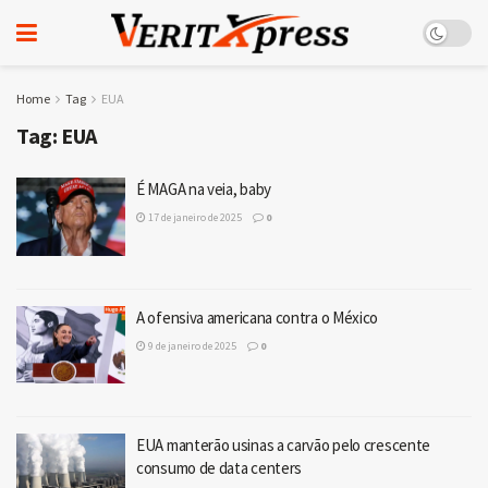
Home
Tag
EUA
Tag:
EUA
É MAGA na veia, baby
17 de janeiro de 2025
0
A ofensiva americana contra o México
9 de janeiro de 2025
0
EUA manterão usinas a carvão pelo crescente
consumo de data centers