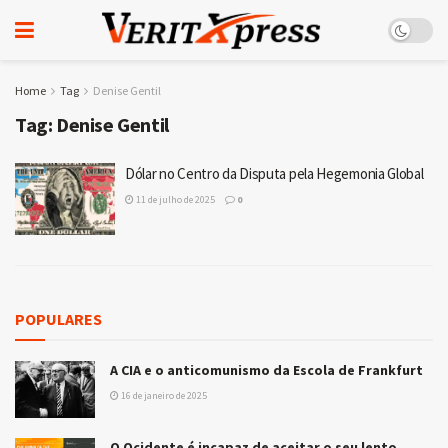
Home
Tag
Denise Gentil
Tag:
Denise Gentil
Dólar no Centro da Disputa pela Hegemonia Global
11 de julho de 2025
0
POPULARES
A CIA e o anticomunismo da Escola de Frankfurt
16 de janeiro de 2025
O Ocidente é incapaz de aceitar o seu lento