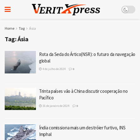
Home
Tag
Ásia
Tag:
Ásia
Rota da Seda do Ártico(NSR): o futuro da navegação
global
4 de julho de 2024
0
Trinta países vão à China discutir cooperação no
Pacífico
16 de janeiro de 2024
0
Índia comissiona mais um destróier furtivo, INS
Imphal