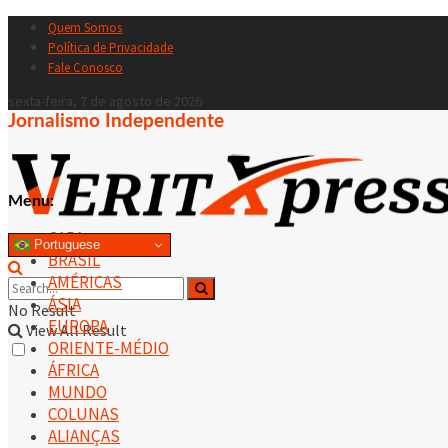
Quem Somos
Política de Privacidade
Fale Conosco
sexta-feira, 7 de agosto de 2026
Jornalismo Independente
Menu:
CAPA
Portuguese
BRASIL
AMÉRICAS
ÁSIA
No Result
EUROPA
View All Result
ORIENTE-MÉDIO
ÁFRICA
MUNDO
COLUNAS
ALIANÇAS