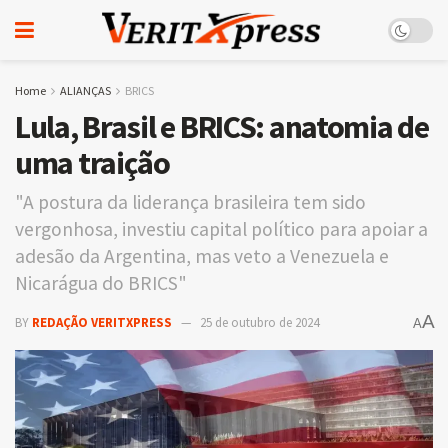
Home
ALIANÇAS
BRICS
Lula, Brasil e BRICS: anatomia de
uma traição
"A postura da liderança brasileira tem sido
vergonhosa, investiu capital político para apoiar a
adesão da Argentina, mas veto a Venezuela e
Nicarágua do BRICS"
A
BY
REDAÇÃO VERITXPRESS
25 de outubro de 2024
A